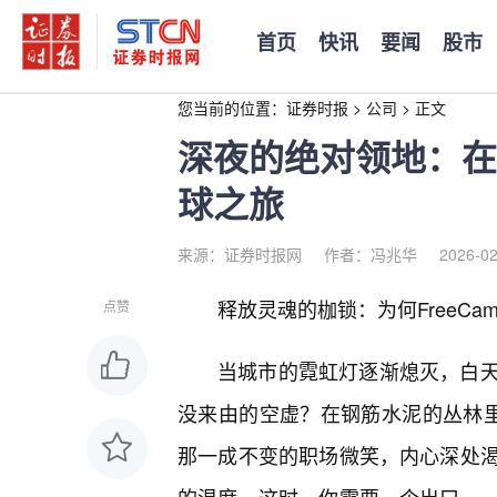
首页
快讯
要闻
股市
您当前的位置：
证券时报
>
公司
>
正文
深夜的绝对领地：在F
球之旅
来源：证券时报网
作者：冯兆华
2026-02
释放灵魂的枷锁：为何FreeC
点赞
当城市的霓虹灯逐渐熄灭，白
没来由的空虚？在钢筋水泥的丛林里
那一成不变的职场微笑，内心深处