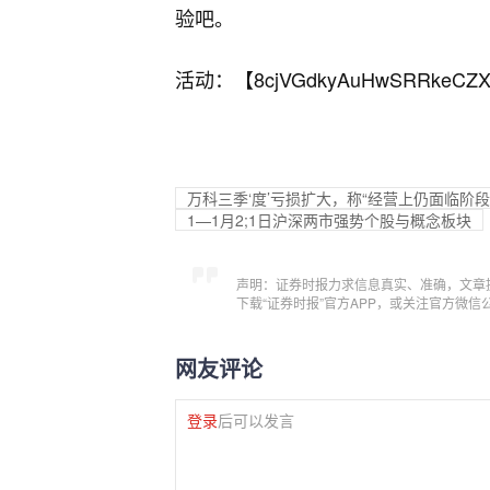
验吧。
活动：【
8cjVGdkyAuHwSRRkeCZX
万科三季‘度’亏损扩大，称“经营上仍面临阶段
1—1月2;1日沪深两市强势个股与概念板块
声明：证券时报力求信息真实、准确，文章
下载“证券时报”官方APP，或关注官方微
网友评论
登录
后可以发言