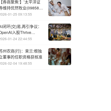
【券商聚焦‘】’太平洋证
券维持优然牧业(09858)
“买入”评级 指其有望充分
2026-01-25 09:13:55
受益于未来原奶价格上涨
AI闭环{交}易,再引争议：
OpenAI入股Thrive
Holdings，推进企业AI应
2026-01-24 22:44:55
用
苏州农商{行}：束兰:根独
立董事的任职资格获核准
2026-02-04 19:48:55