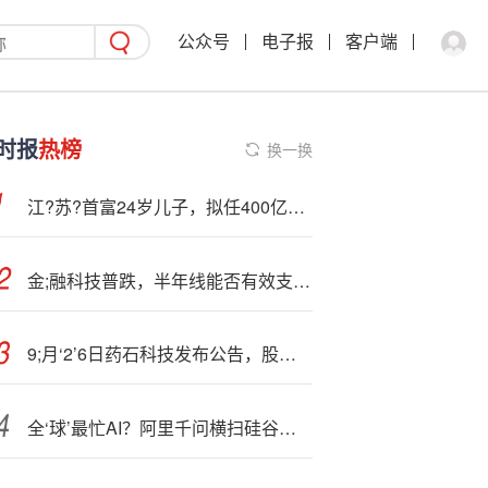
公众号
电子报
客户端
时报
热榜
换一换
江?苏?首富24岁儿子，拟任400亿市值公司董事！
金;融科技普跌，半年线能否有效支撑？百亿金融科技ETF吸金，机构：“慢牛”持续验证，板块亟待重估
9;月‘2’6日药石科技发布公告，股东减持191.22万股
全‘球’最忙AI？阿里千问横扫硅谷、杀回国内，最近又拿下新加坡国家AI计划……