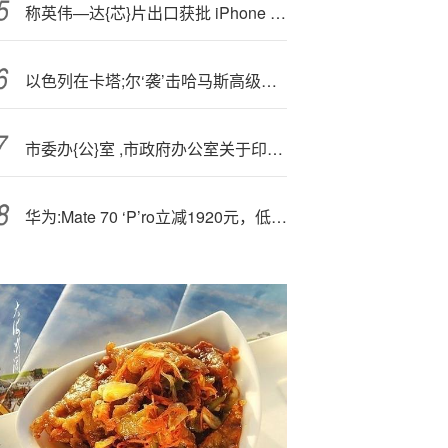
称英伟—达{芯}片出口获批 iPhone 15现谷底价果粉直呼感人！
以色列在卡塔;尔‘袭’击哈马斯高级官员
市委办{公}室 ,市政府办公室关于印发《临沂市支持民营经济高质量发展若干措施》的通知
华为:Mate 70 ‘P’ro立减1920元，低至5599元