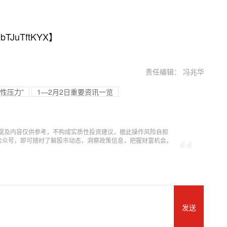
bTJuTftKYX
】
责任编辑： 冯兆华
性压力”
1—2月2日重要资讯一览
提及内容仅供参考，不构成实质性投资建议，据此操作风险自担
信公众号，即可随时了解股市动态，洞察政策信息，把握财富机会。
发送