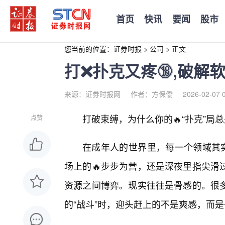
首页
快讯
要闻
股市
您当前的位置：
证券时报
>
公司
>
正文
打❌扑克又疼🔞,破解
来源：证券时报网
作者：方保僑
2026-02-07 
打破束缚，为什么你的🔥“扑克”局
点赞
在成年人的世界里，每一个领域其实
场上的🔥步步为营，还是深夜里指尖滑
资源之间博弈。现实往往是骨感的。很
的“战斗”时，迎头赶上的不是爽感，而是