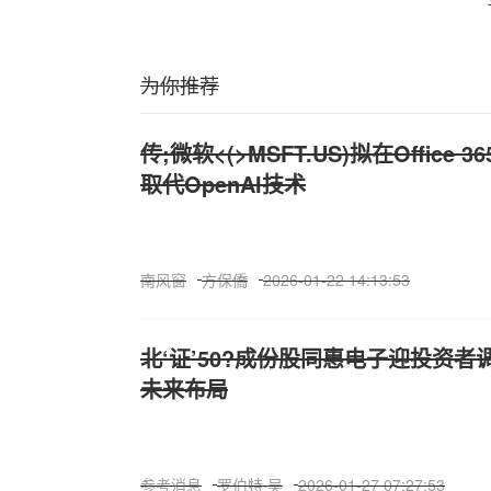
为你推荐
传;微软<(>MSFT.US)拟在Office 3
取代OpenAI技术
南风窗
方保僑
2026-01-22 14:13:53
北‘证’50?成份股同惠电子迎投资者
未来布局
参考消息
罗伯特·吴
2026-01-27 07:27:53