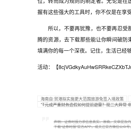
位，转而成为规则的制定者。无论是在
握有这些强大的工具时，你不仅是在享
所以，不要再犹豫，也不要再忍受
腾的资源，去下载那些能让你瞬间破防束
填满你的每一个深夜。记住，生活已经
活动：【
8cjVGdkyAuHwSRRkeCZXbTJ
海南自:贸港拟实施更大范围旅游免签入境政策
*
T元成严重财务造假如何提前避雷？现三大异常 
声明：证券时报力求信息真实、准确，文章提及内
下载“证券时报”官方APP，或关注官方微信公众