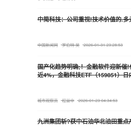
中简科技：公司重视!技术价值的.多
中国新闻网
罗伯特·吴
2026-01-31 23:28:53
国产化趋势明确;！金融软件迎新催
近4%，金融科技ETF（159851）
城市观察员
程益中
2026-01-23 04:34:53
九洲集团斩?获中石油华北油田重点